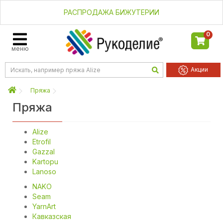
РАСПРОДАЖА БИЖУТЕРИИ
0
меню
Акции
Пряжа
Пряжа
Alize
тить
Применить
Etrofil
Gazzal
Kartopu
Lanoso
NAKO
₸
Seam
YarnArt
Кавказская