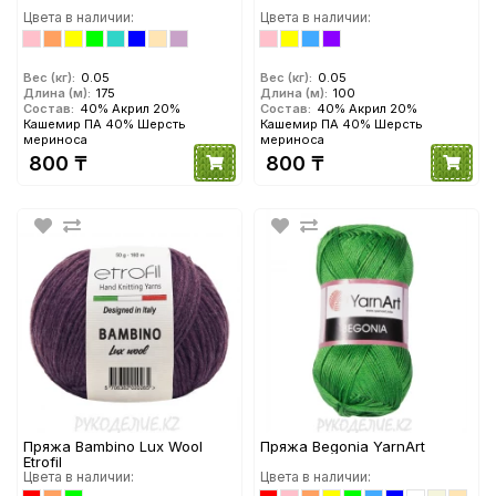
Цвета в наличии:
Цвета в наличии:
Вес (кг):
0.05
Вес (кг):
0.05
Длина (м):
175
Длина (м):
100
Состав:
40% Акрил 20%
Состав:
40% Акрил 20%
Кашемир ПА 40% Шерсть
Кашемир ПА 40% Шерсть
мериноса
мериноса
800 ₸
800 ₸
Пряжа Bambino Lux Wool
Пряжа Begonia YarnArt
Etrofil
Цвета в наличии:
Цвета в наличии: