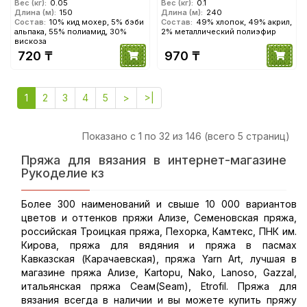
Вес (кг):
0.05
Вес (кг):
0.1
Длина (м):
150
Длина (м):
240
Состав:
10% кид мохер, 5% бэби
Состав:
49% хлопок, 49% акрил,
альпака, 55% полиамид, 30%
2% металлический полиэфир
вискоза
720 ₸
970 ₸
1
2
3
4
5
>
>|
Показано с 1 по 32 из 146 (всего 5 страниц)
Пряжа для вязания в интернет-магазине
Рукоделие кз
Более 300 наименований и свыше 10 000 вариантов
цветов и оттенков пряжи Ализе, Семеновская пряжа,
российская Троицкая пряжа, Пехорка, Камтекс, ПНК им.
Кирова, пряжа для вядяния и пряжа в пасмах
Кавказская (Карачаевская), пряжа Yarn Art, лучшая в
магазине пряжа Ализе, Kartopu, Nako, Lanoso, Gazzal,
итальянская пряжа Сеам(Seam), Etrofil. Пряжа для
вязания всегда в наличии и вы можете купить пряжу