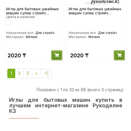
Иглы для бытовых швейных
Иглы для бытовых швейных
машин супер стрейч
машин супер стрейч
5435065 №65 (5шт) ORGAN
Цвета в наличии:
5435075 №75 (5шт) ORGAN
Назначение игл:
Для стрейч
Назначение игл:
Для стрейч
Материал:
Металл
Материал:
Металл
2020 ₸
2020 ₸
1
2
3
>
>|
Показано с 1 по 32 из 68 (всего 3 страниц)
Иглы для бытовых машин купить в
лучшем интернет-магазине Рукоделие
КЗ