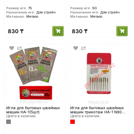
Размер игл:
75
Размер игл:
90
Назначение игл:
Для стрейч
Назначение игл:
Для стрейч
Материал:
Металл
Материал:
Металл
830 ₸
830 ₸
Игла для бытовых швейных
Игла для бытовых швейных
машин НА-1(5шт)
машин трикотаж НА-1 N90
Цвета в наличии:
(10шт)
Цвета в наличии: