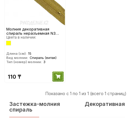
Молния декоративная
спираль неразъемная N3
(15см, Золотой)
Цвета в наличии:
Длина (см):
15
Вид молнии:
Спираль (витая)
Тип (номер) молнии:
3
110 ₸
Показано с 1 по 1 из 1 (всего 1 страниц)
Застежка-молния Декоративная
спираль