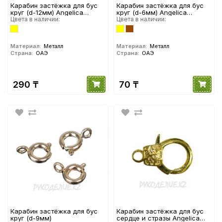
Карабин застёжка для бус
Карабин застёжка для бус
круг (d-12мм) Angelica
круг (d-6мм) Angelica
Fashion
Цвета в наличии:
Fashion
Цвета в наличии:
Материал:
Металл
Материал:
Металл
Страна:
ОАЭ
Страна:
ОАЭ
290 ₸
70 ₸
Карабин застёжка для бус
Карабин застёжка для бус
круг (d-9мм)
сердце и стразы Angelica