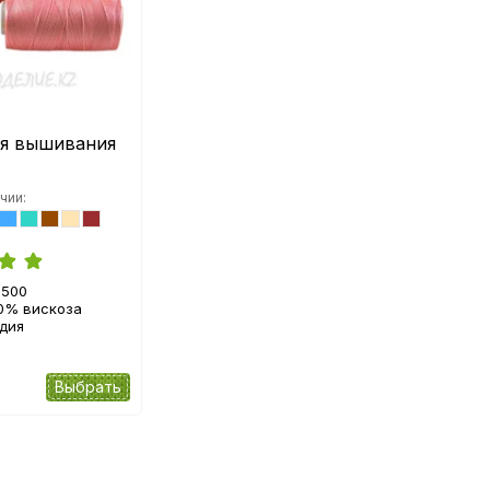
ля вышивания
чии:
500
0% вискоза
дия
Выбрать