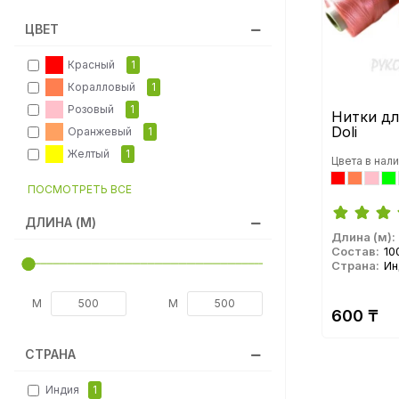
ЦВЕТ
Красный
1
Коралловый
1
Розовый
1
Нитки д
Doli
Оранжевый
1
Желтый
1
Цвета в нали
ПОСМОТРЕТЬ ВСЕ
ДЛИНА (М)
Длина (м):
Состав:
10
Страна:
Ин
М
М
600 ₸
СТРАНА
Индия
1