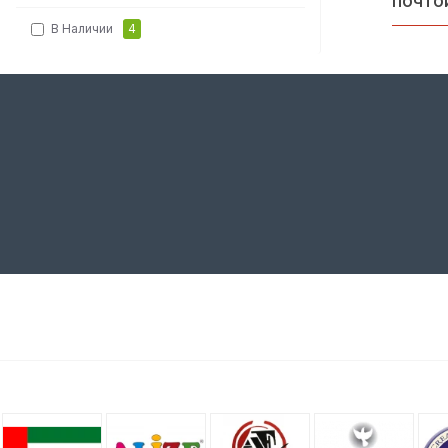
почто
В Наличии
4