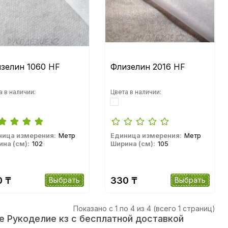
зелин 1060 HF
Флизелин 2016 HF
а в наличии:
Цвета в наличии:
ница измерения:
Метр
Единица измерения:
Метр
на (см):
102
Ширина (см):
105
0 ₸
330 ₸
Выбрать
Выбрать
Показано с 1 по 4 из 4 (всего 1 страниц)
не Рукоделие кз с бесплатной доставкой