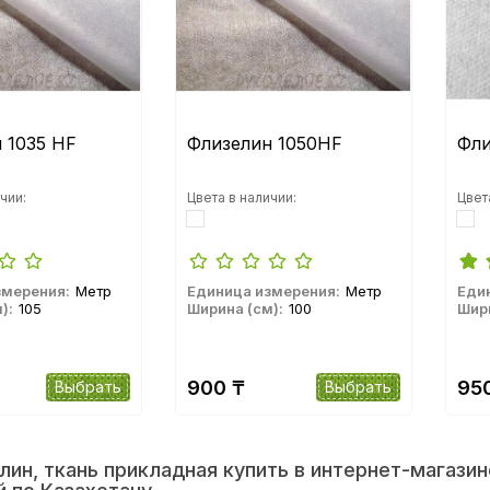
 1035 HF
Флизелин 1050HF
Фли
чии:
Цвета в наличии:
Цвет
змерения:
Метр
Единица измерения:
Метр
Еди
):
105
Ширина (см):
100
Шири
900 ₸
95
Выбрать
Выбрать
лин, ткань прикладная купить в интернет-магази