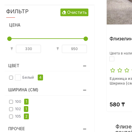
Синтепон
ФИЛЬТР
Очистить
ЦЕНА
Синтепух
Флизелин
Фатин
₸
₸
Цвета в нали
ЦВЕТ
Фетр
Белый
4
Единица и
Ширина (см
Флизелин
ШИРИНА (СМ)
100
1
580 ₸
102
1
105
2
Флизе
ПРОЧЕЕ