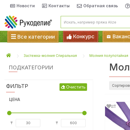
Новости
Контакты
Обратная связь
Конкурс
Вакан
Все категории
Застежка-молния Спиральная
Молния полупотайная
Мол
ПОДКАТЕГОРИИ
ФИЛЬТР
Сортиров
Очистить
ЦЕНА
₸
₸