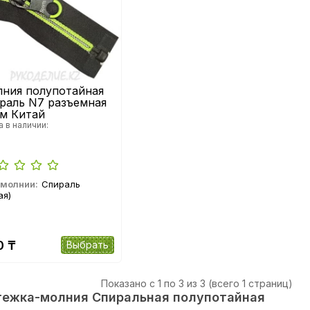
ния полупотайная
раль N7 разъемная
м Китай
а в наличии:
 молнии:
Спираль
ая)
0 ₸
Выбрать
Показано с 1 по 3 из 3 (всего 1 страниц)
тежка-молния Спиральная полупотайная