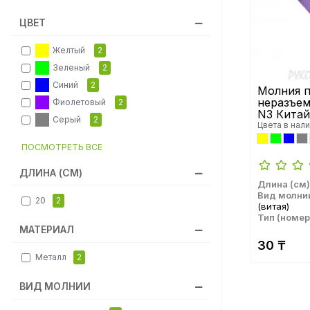
ЦВЕТ
Желтый
2
Зеленый
2
Синий
2
Молния п
неразъем
Фиолетовый
2
N3 Китай
Серый
2
Цвета в нали
ПОСМОТРЕТЬ ВСЕ
ДЛИНА (СМ)
Длина (см)
Вид молни
20
2
(витая)
Тип (номер
МАТЕРИАЛ
30 ₸
Металл
2
ВИД МОЛНИИ