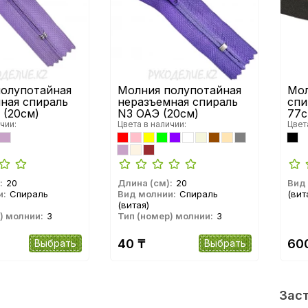
олупотайная
Молния полупотайная
Мол
ная спираль
неразъемная спираль
спи
 (20см)
N3 ОАЭ (20см)
77с
чии:
Цвета в наличии:
Цвет
:
20
Длина (см):
20
Вид
и:
Спираль
Вид молнии:
Спираль
(вит
(витая)
) молнии:
3
Тип (номер) молнии:
3
40 ₸
60
Выбрать
Выбрать
Зас