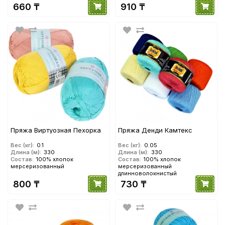
660 ₸
910 ₸
Пряжа Виртуозная Пехорка
Пряжа Денди Камтекс
Вес (кг):
0.1
Вес (кг):
0.05
Длина (м):
330
Длина (м):
330
Состав:
100% хлопок
Состав:
100% хлопок
мерсеризованный
мерсеризованный
длинноволокнистый
800 ₸
730 ₸