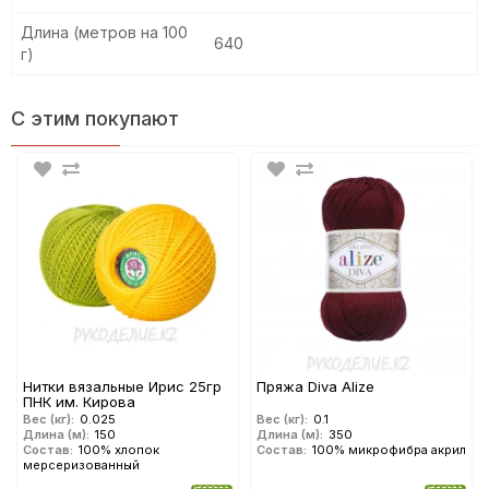
Длина (метров на 100
640
г)
С этим покупают
Нитки вязальные Ирис 25гр
Пряжа Diva Alize
ПНК им. Кирова
Вес (кг):
0.025
Вес (кг):
0.1
Длина (м):
150
Длина (м):
350
Состав:
100% хлопок
Состав:
100% микрофибра акрил
мерсеризованный