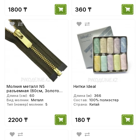
1800 ₸
360 ₸
Молния металл N5
Нитки Ideal
разъемная (60см, Золото
матовое) YKK
Длина (см):
60
Длина (м):
366
Вид молнии:
Металл
Состав:
100% полиэстер
Тип (номер) молнии:
5
Страна:
Китай
2200 ₸
180 ₸