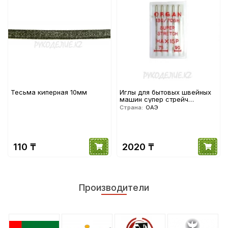
Тесьма киперная 10мм
Иглы для бытовых швейных
машин супер стрейч
5440000 №75,90 (5шт)
Страна:
ОАЭ
ORGAN
110 ₸
2020 ₸
Производители