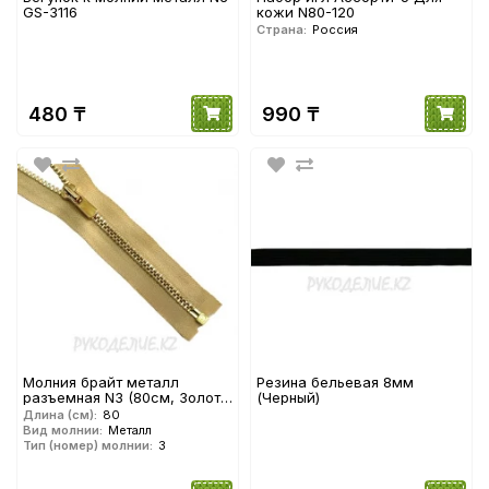
GS-3116
кожи N80-120
Страна:
Россия
480 ₸
990 ₸
Молния брайт металл
Резина бельевая 8мм
разъемная N3 (80см, Золото
(Черный)
глянец) YKK
Длина (см):
80
Вид молнии:
Металл
Тип (номер) молнии:
3