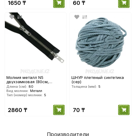
1650 ₸
60 ₸
Молния металл N5
ШНУР плетеный синтетика
двухзамковая (80см,
(сер)
Никель) YKK
Длина (см):
80
Толщина (мм):
5
Вид молнии:
Металл
Тип (номер) молнии:
5
2860 ₸
70 ₸
Производители