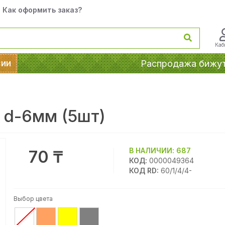
Как оформить заказ?
Каб
сии
Распродажа бижу
 d-6мм (5шт)
В НАЛИЧИИ:
687
70 ₸
КОД:
0000049364
КОД RD:
60/1/4/4-
Выбор цвета