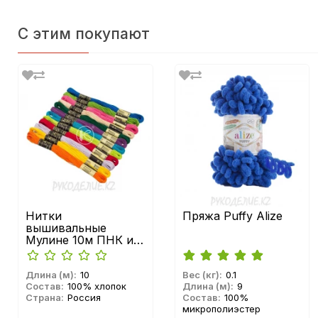
С этим покупают
Нитки
Пряжа Puffy Alize
вышивальные
Мулине 10м ПНК им.
Кирова
Длина (м):
10
Вес (кг):
0.1
Состав:
100% хлопок
Длина (м):
9
Страна:
Россия
Состав:
100%
микрополиэстер