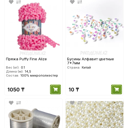
Пряжа Puffy Fine Alize
Бусины Алфавит цветные
7*7мм
Вес (кг):
0.1
Страна:
Китай
Длина (м):
14,5
Состав:
100% микрополиэстер
1050 ₸
10 ₸