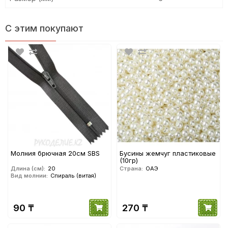
С этим покупают
Молния брючная 20см SBS
Бусины жемчуг пластиковые
(10гр)
Длина (см):
20
Страна:
ОАЭ
Вид молнии:
Спираль (витая)
90 ₸
270 ₸