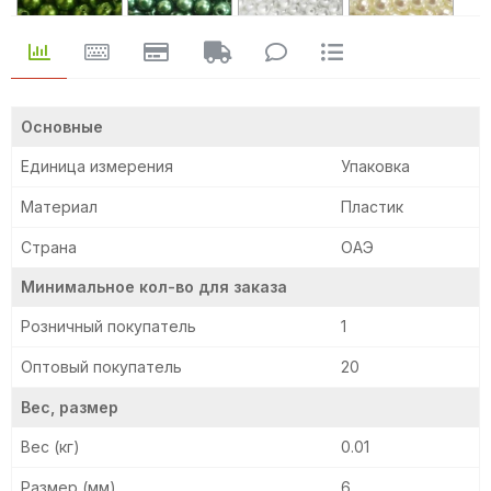
37
54
03
06
Основные
Единица измерения
Упаковка
07
04
12
28
Материал
Пластик
Страна
ОАЭ
Минимальное кол-во для заказа
02
27
57
14
Розничный покупатель
1
Оптовый покупатель
20
Вес, размер
Вес (кг)
0.01
Размер (мм)
6