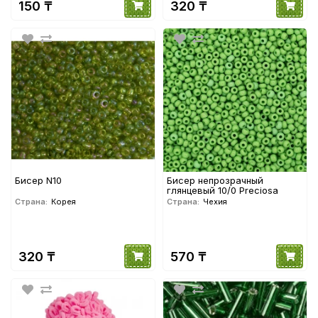
150 ₸
320 ₸
Бисер N10
Бисер непрозрачный
глянцевый 10/0 Preciosa
Страна:
Корея
Страна:
Чехия
320 ₸
570 ₸