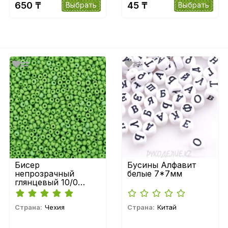
650 ₸
45 ₸
Выбрать
Выбрать
Бисер
Бусины Алфавит
непрозрачный
белые 7*7мм
глянцевый 10/0
Preciosa
Страна:
Чехия
Страна:
Китай