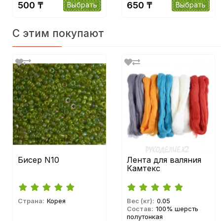
500 ₸
650 ₸
Выбрать
Выбрать
С этим покупают
Бисер N10
Лента для валяния
Камтекс
Страна:
Корея
Вес (кг):
0.05
Состав:
100% шерсть
полутонкая