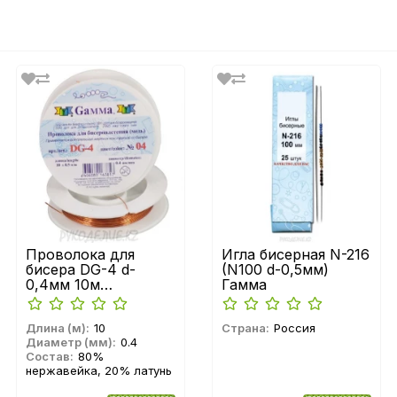
Проволока для
Игла бисерная N-216
бисера DG-4 d-
(N100 d-0,5мм)
0,4мм 10м
Гамма
Zlatka/Gamma
Длина (м):
10
Страна:
Россия
Диаметр (мм):
0.4
Состав:
80%
нержавейка, 20% латунь