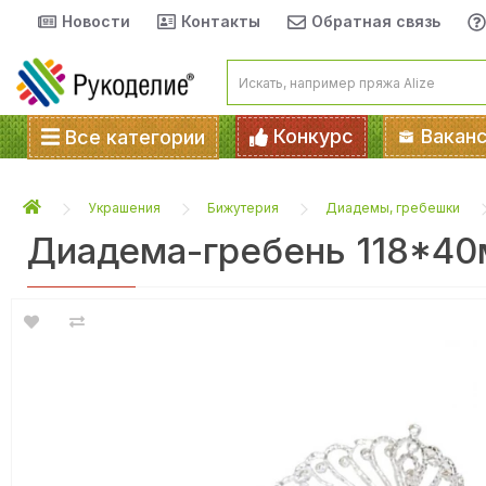
Новости
Контакты
Обратная связь
Конкурс
Вакан
Все категории
Украшения
Бижутерия
Диадемы, гребешки
Диадема-гребень 118*40