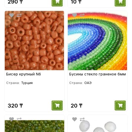
290 ₸
10 ₸
Бисер крупный N6
Бусины стекло граненое 6мм
Страна:
Турция
Страна:
ОАЭ
320 ₸
20 ₸