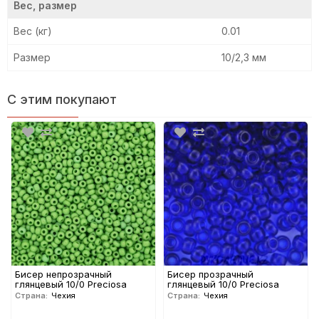
67000
67010
67030
37050
Вес, размер
Вес (кг)
0.01
Размер
10/2,3 мм
37080
37100
67100
67150
С этим покупают
67300
37110
17090
17110
17140
27010
27060
27080
Бисер непрозрачный
Бисер прозрачный
глянцевый 10/0 Preciosa
глянцевый 10/0 Preciosa
Страна:
Чехия
Страна:
Чехия