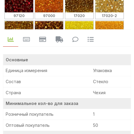
97120
97000
17020
17020-2
17050
17070
87010
87060
Основные
Единица измерения
Упаковка
57100
57120
57150
57220
Состав
Стекло
Страна
Чехия
Минимальное кол-во для заказа
57290
57430
57710
37030
Розничный покупатель
1
Оптовый покупатель
50