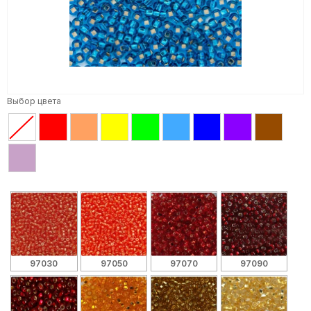
Выбор цвета
97030
97050
97070
97090