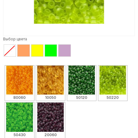
Выбор цвета
80060
10050
50120
50220
50430
20060