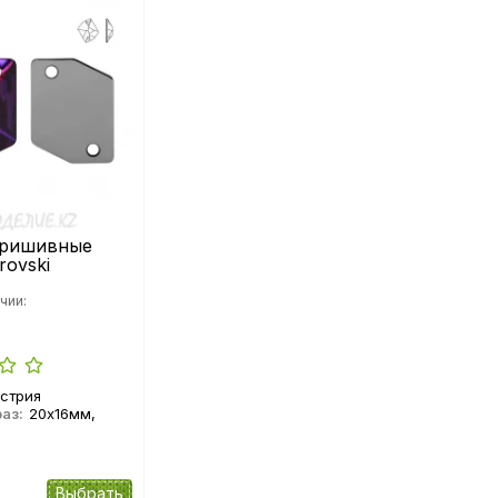
пришивные
rovski
чии:
стрия
аз:
20х16мм,
Выбрать