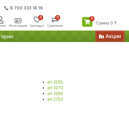
8 700 333 18 18
0
0
0
Сумма 0 ₸
инет
Регистрация
Закладки
Сравнение
Акции
терии
art 3265
art 3270
art 3288
art 3750