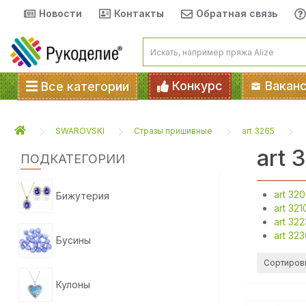
Новости
Контакты
Обратная связь
Конкурс
Вакан
Все категории
SWAROVSKI
Стразы пришивные
art 3265
art 
ПОДКАТЕГОРИИ
art 32
Бижутерия
art 321
art 322
art 32
Бусины
Сортиров
Кулоны