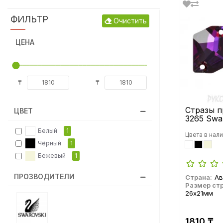
Набор для маникюра CRYSTAL
ФИЛЬТР
Очистить
PIXIE
ЦЕНА
Пуговицы
Стразы клеевые горячей
₸
₸
фиксации
Стразы 
ЦВЕТ
Стразы конусные ювелирные
3265 Swa
Белый
1
Цвета в нали
Чёрный
1
Стразы пришивные
Бежевый
1
ПРОЗВОДИТЕЛИ
Страна:
Ав
Стразы холодной фиксации
Размер стр
26х21мм
Тесьма
1810 ₸