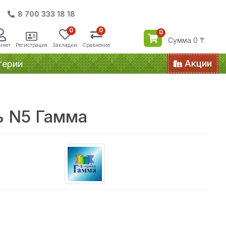
8 700 333 18 18
0
0
0
Сумма 0 ₸
инет
Регистрация
Закладки
Сравнение
Акции
терии
ь N5 Гамма