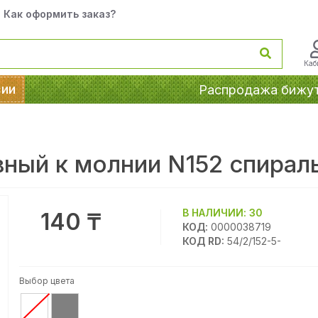
Как оформить заказ?
Каб
сии
Распродажа бижу
ный к молнии N152 спирал
В НАЛИЧИИ:
30
140 ₸
КОД:
0000038719
КОД RD:
54/2/152-5-
Выбор цвета