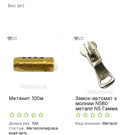
Вес (кг)
Метанит 100м
Замок-автомат к
молнии N580
металл N5 Гамма
Длина (м):
100
Вид молнии:
Металл
Состав:
Металлизирова
нная нить