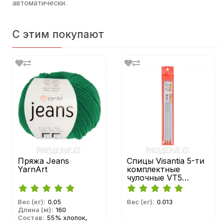
автоматически.
С этим покупают
Пряжа Jeans
Спицы Visantia 5-ти
YarnArt
комплектные
чулочные VT5
алюминий 20см 5шт
Gamma
Вес (кг):
0.05
Вес (кг):
0.013
Длина (м):
160
Состав:
55% хлопок,