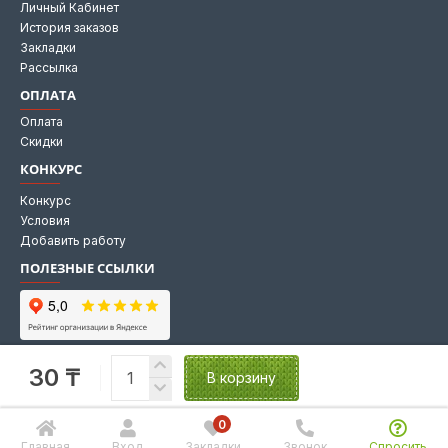
Личный Кабинет
История заказов
Закладки
Рассылка
ОПЛАТА
Оплата
Скидки
КОНКУРС
Конкурс
Условия
Добавить работу
ПОЛЕЗНЫЕ ССЫЛКИ
Мы на Яндекс картах
30 ₸
Мы в 2GIS
В корзину
0
Главная
Вход
Закладки
Звонок
Спросить