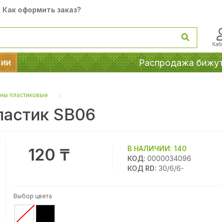
Как оформить заказ?
Каб
сии
Распродажа бижу
ны пластиковые
ластик SB06
В НАЛИЧИИ:
140
120 ₸
КОД:
0000034096
КОД RD:
30/6/6-
Выбор цвета