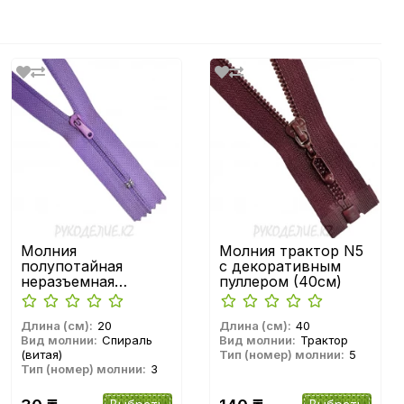
Молния
Молния трактор N5
полупотайная
с декоративным
неразъемная
пуллером (40см)
спираль N3 Китай
(20см)
Длина (см):
20
Длина (см):
40
Вид молнии:
Спираль
Вид молнии:
Трактор
(витая)
Тип (номер) молнии:
5
Тип (номер) молнии:
3