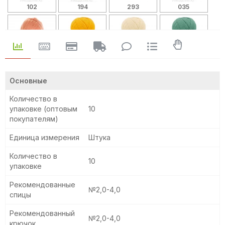
102
194
293
035
037
104
192
020
Основные
Количество в
упаковке (оптовым
10
027
044
167
015
покупателям)
Единица измерения
Штука
Количество в
10
018
023
024
073
упаковке
Рекомендованные
№2,0-4,0
спицы
083
019
139
002
Рекомендованный
№2,0-4,0
крючок