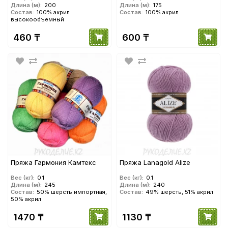
Длина (м):
200
Длина (м):
175
Состав:
100% акрил
Состав:
100% акрил
высокообъемный
460 ₸
600 ₸
Пряжа Гармония Камтекс
Пряжа Lanagold Alize
Вес (кг):
0.1
Вес (кг):
0.1
Длина (м):
245
Длина (м):
240
Состав:
50% шерсть импортная,
Состав:
49% шерсть, 51% акрил
50% акрил
1470 ₸
1130 ₸