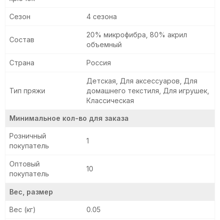
Сезон
4 сезона
003
006
188
063
20% микрофибра, 80% акрил
Состав
объемный
Страна
Россия
127
231
008
022
Детская, Для аксессуаров, Для
Тип пряжи
домашнего текстиля, Для игрушек,
Классическая
Минимальное кол-во для заказа
118
168
169
072
Розничный
1
покупатель
Оптовый
180
080
091
10
покупатель
Вес, размер
Вес (кг)
0.05