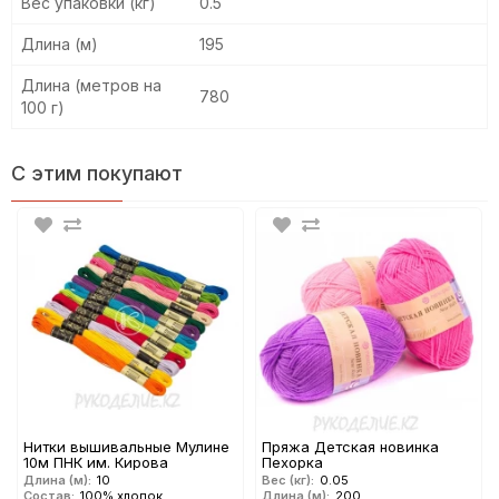
Вес упаковки (кг)
0.5
Длина (м)
195
Длина (метров на
780
100 г)
С этим покупают
Нитки вышивальные Мулине
Пряжа Детская новинка
10м ПНК им. Кирова
Пехорка
Длина (м):
10
Вес (кг):
0.05
Состав:
100% хлопок
Длина (м):
200