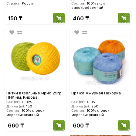
Страна:
Россия
Состав:
100% акрил
высокообъемный
150 ₸
460 ₸
Нитки вязальные Ирис 25гр
Пряжа Ажурная Пехорка
ПНК им. Кирова
Вес (кг):
0.025
Вес (кг):
0.05
Длина (м):
150
Длина (м):
280
Состав:
100% хлопок
Состав:
100% хлопок
мерсеризованный
мерсеризованный
660 ₸
600 ₸