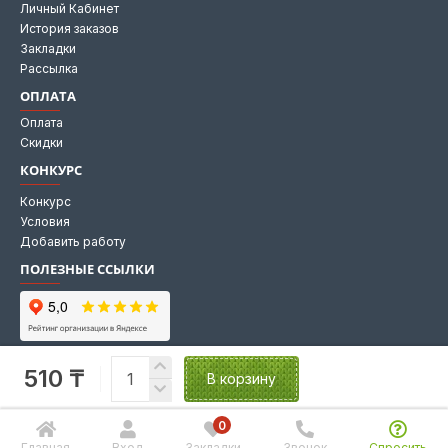
Личный Кабинет
История заказов
Закладки
Рассылка
ОПЛАТА
Оплата
Скидки
КОНКУРС
Конкурс
Условия
Добавить работу
ПОЛЕЗНЫЕ ССЫЛКИ
Мы на Яндекс картах
510 ₸
Мы в 2GIS
В корзину
0
Главная
Вход
Закладки
Звонок
Спросить