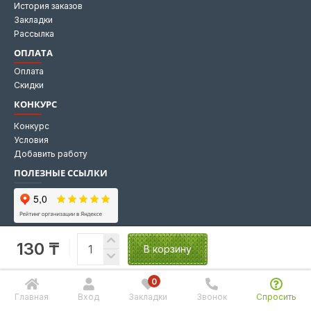
История заказов
Закладки
Рассылка
ОПЛАТА
Оплата
Скидки
КОНКУРС
Конкурс
Условия
Добавить работу
ПОЛЕЗНЫЕ ССЫЛКИ
Мы на Яндекс картах
130 ₸
Мы в 2GIS
В корзину
0
Главная
Вход
Закладки
Звонок
Спросить