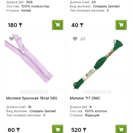
ОАЭ (20см)
Длина (м):
366
Длина (см):
20
Состав:
100% полиэстер
Вид молнии:
Спираль (витая)
Страна:
Китай
Тип (номер) молнии:
3
180 ₸
40 ₸
Молния брючная 18см SBS
Мулине 117 DMC
Длина (см):
18
Длина (м):
8
Вид молнии:
Спираль (витая)
Состав:
100% хлопок
Тип (номер) молнии:
3
Страна:
Франция
60 ₸
520 ₸