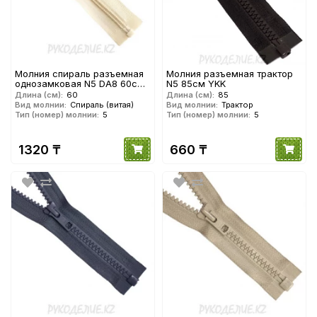
Молния спираль разъемная
Молния разъемная трактор
однозамковая N5 DA8 60см
N5 85см YKK
YKK
Длина (см):
60
Длина (см):
85
Вид молнии:
Спираль (витая)
Вид молнии:
Трактор
Тип (номер) молнии:
5
Тип (номер) молнии:
5
1320 ₸
660 ₸