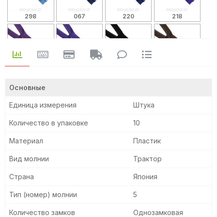
298
067
220
218
230
865
580
568
Основные
Единица измерения
Штука
917
862
Количество в упаковке
10
Материал
Пластик
Вид молнии
Трактор
Страна
Япония
Тип (номер) молнии
5
Количество замков
Однозамковая