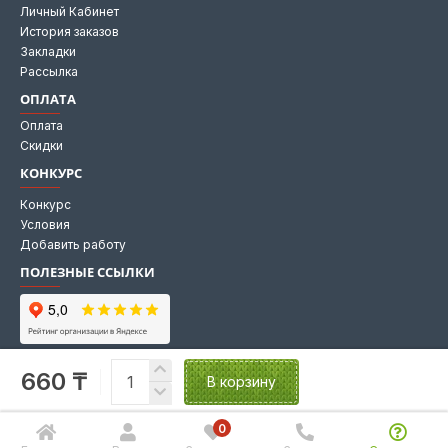
Личный Кабинет
История заказов
Закладки
Рассылка
ОПЛАТА
Оплата
Скидки
КОНКУРС
Конкурс
Условия
Добавить работу
ПОЛЕЗНЫЕ ССЫЛКИ
Мы на Яндекс картах
660 ₸
Мы в 2GIS
В корзину
0