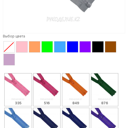
Выбор цвета
335
516
849
876