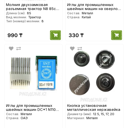
Молния двухзамковая
Иглы для промышленных
разъемная трактор N8 85см
швейных машин на оверлок
YKK
DC-1 N110 Organ needles
Длина (см):
85
Состав:
Металл
Вид молнии:
Трактор
Страна:
Китай
Тип (номер) молнии:
8
990 ₸
330 ₸
Иглы для промышленных
Кнопка установочная
швейных машин DС*1 N110
металлическая нержавейка
на оверлок
Состав:
Металл
Диаметр (мм):
12.5, 15, 17, 20
Страна:
ОАЭ
Материал:
Металл