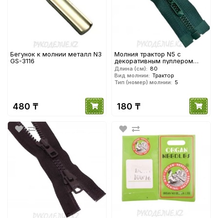
Бегунок к молнии металл N3
Молния трактор N5 с
GS-3116
декоративным пуллером
(80см)
Длина (см):
80
Вид молнии:
Трактор
Тип (номер) молнии:
5
480 ₸
180 ₸