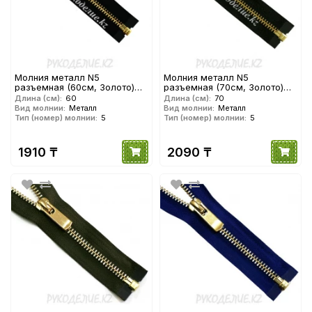
Молния металл N5
Молния металл N5
разъемная (60см, Золото)
разъемная (70см, Золото)
YKK
YKK
Длина (см):
60
Длина (см):
70
Вид молнии:
Металл
Вид молнии:
Металл
Тип (номер) молнии:
5
Тип (номер) молнии:
5
1910 ₸
2090 ₸