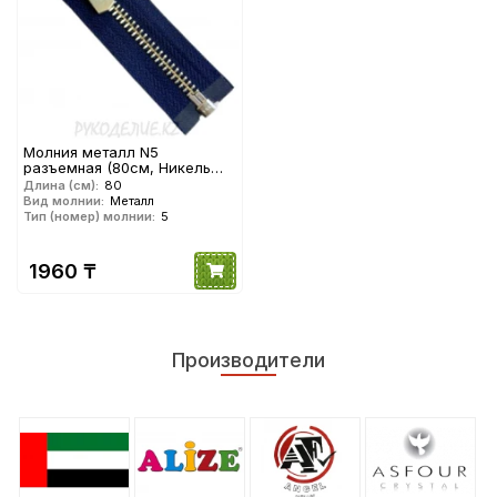
Молния металл N5
разъемная (80см, Никель
матовый) YKK
Длина (см):
80
Вид молнии:
Металл
Тип (номер) молнии:
5
1960 ₸
Производители