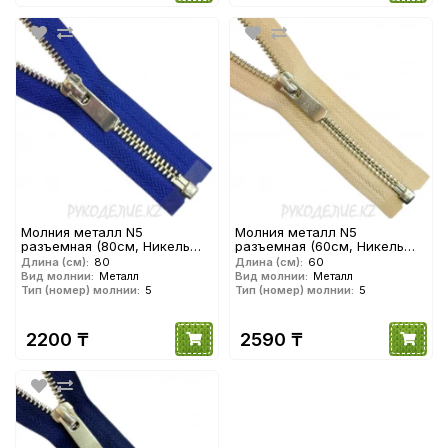
Молния металл N5
Молния металл N5
разъемная (80см, Никель
разъемная (60см, Никель
глянец) YKK
матовый) YKK
Длина (см):
80
Длина (см):
60
Вид молнии:
Металл
Вид молнии:
Металл
Тип (номер) молнии:
5
Тип (номер) молнии:
5
2200 ₸
2590 ₸