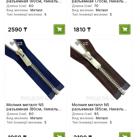
разъемная (60см, Никель
разъемная (70см, Никель
матовый) YKK
матовый) YKK
Длина (см):
60
Длина (см):
70
Вид молнии:
Металл
Вид молнии:
Металл
Тип (номер) молнии:
5
Тип (номер) молнии:
5
2590 ₸
1810 ₸
Молния металл N5
Молния металл N5
разъемная (80см, Никель
разъемная (85см, Никель
матовый) YKK
матовый) YKK
Длина (см):
80
Длина (см):
85
Вид молнии:
Металл
Вид молнии:
Металл
Тип (номер) молнии:
5
Тип (номер) молнии:
5