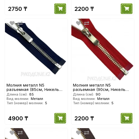
2750 ₸
2200 ₸
Молния металл N5
Молния металл N5
разъемная (85см, Никель
разъемная (90см, Никель
глянец) YKK
глянец) YKK
Длина (см):
85
Длина (см):
90
Вид молнии:
Металл
Вид молнии:
Металл
Тип (номер) молнии:
5
Тип (номер) молнии:
5
4900 ₸
2200 ₸