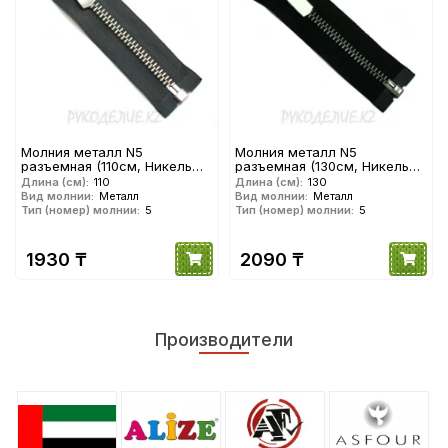
Молния металл N5
Молния металл N5
разъемная (110см, Никель
разъемная (130см, Никель
матовый) YKK
матовый) YKK
Длина (см):
110
Длина (см):
130
Вид молнии:
Металл
Вид молнии:
Металл
Тип (номер) молнии:
5
Тип (номер) молнии:
5
1930 ₸
2090 ₸
Производители