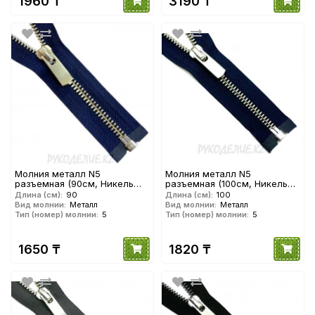
1960 ₸
3190 ₸
Молния металл N5
Молния металл N5
разъемная (90см, Никель
разъемная (100см, Никель
матовый) YKK
матовый) YKK
Длина (см):
90
Длина (см):
100
Вид молнии:
Металл
Вид молнии:
Металл
Тип (номер) молнии:
5
Тип (номер) молнии:
5
1650 ₸
1820 ₸