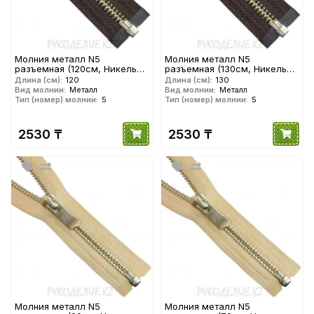
Молния металл N5
Молния металл N5
разъемная (120см, Никель
разъемная (130см, Никель
глянец) YKK
глянец) YKK
Длина (см):
120
Длина (см):
130
Вид молнии:
Металл
Вид молнии:
Металл
Тип (номер) молнии:
5
Тип (номер) молнии:
5
2530 ₸
2530 ₸
Молния металл N5
Молния металл N5