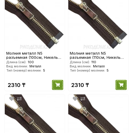
Молния металл N5
Молния металл N5
разъемная (100см, Никель
разъемная (110см, Никель
глянец) YKK
глянец) YKK
Длина (см):
100
Длина (см):
110
Вид молнии:
Металл
Вид молнии:
Металл
Тип (номер) молнии:
5
Тип (номер) молнии:
5
2310 ₸
2310 ₸