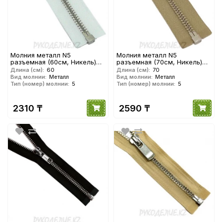
Молния металл N5
Молния металл N5
разъемная (60см, Никель)
разъемная (70см, Никель)
YKK
YKK
Длина (см):
60
Длина (см):
70
Вид молнии:
Металл
Вид молнии:
Металл
Тип (номер) молнии:
5
Тип (номер) молнии:
5
2310 ₸
2590 ₸