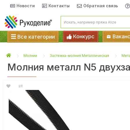
Новости
Контакты
Обратная связь
Конкурс
Вакан
Все категории
Молнии
Застежка-молния Металлическая
Мет
Молния металл N5 двухза