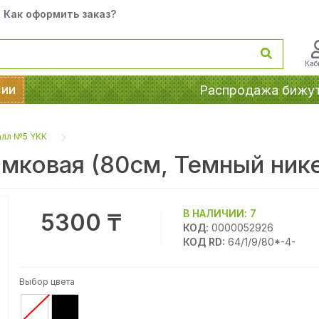
Как оформить заказ?
Каб
сии
Распродажа бижу
алл №5 YKK
мковая (80см, Темный нике
В НАЛИЧИИ:
7
5300 ₸
КОД:
0000052926
КОД RD:
64/1/9/80*-4-
Выбор цвета