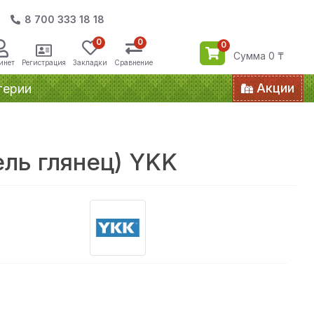
8 700 333 18 18
0
0
0
Сумма 0 ₸
инет
Регистрация
Закладки
Сравнение
Акции
терии
ль глянец) YKK