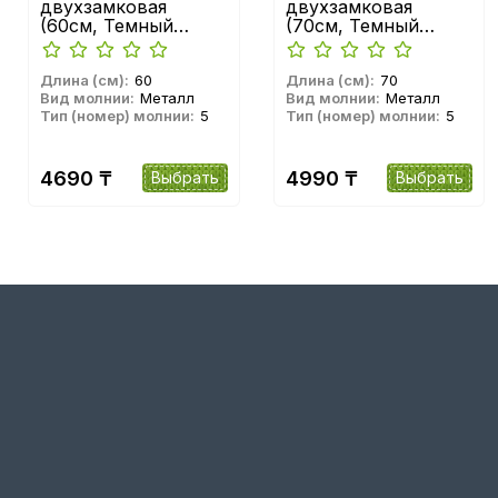
двухзамковая
двухзамковая
(60см, Темный
(70см, Темный
никель глянец) YKK
никель глянец) YKK
Длина (см):
60
Длина (см):
70
Вид молнии:
Металл
Вид молнии:
Металл
Тип (номер) молнии:
5
Тип (номер) молнии:
5
4690 ₸
4990 ₸
Выбрать
Выбрать