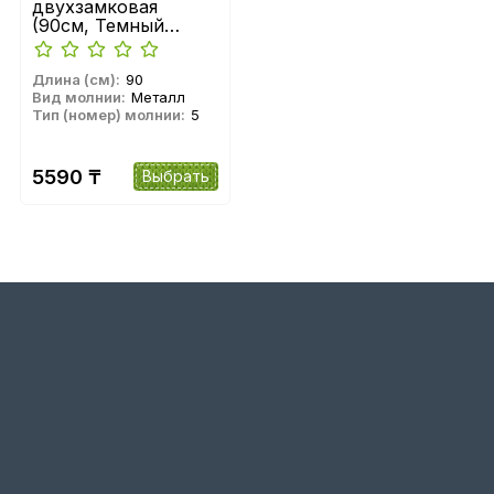
двухзамковая
(90см, Темный
никель глянец) YKK
Длина (см):
90
Вид молнии:
Металл
Тип (номер) молнии:
5
5590 ₸
Выбрать