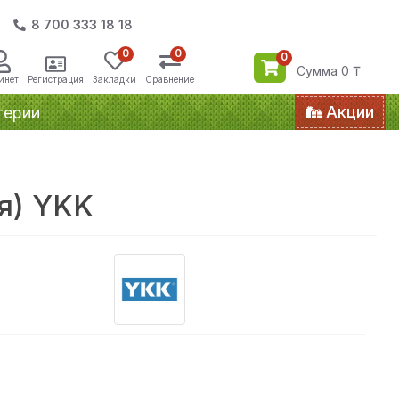
8 700 333 18 18
0
0
0
Сумма 0 ₸
инет
Регистрация
Закладки
Сравнение
Акции
терии
я) YKK