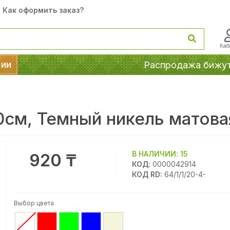
Как оформить заказ?
Каб
сии
Распродажа бижу
0см, Темный никель матова
В НАЛИЧИИ:
15
920 ₸
КОД:
0000042914
КОД RD:
64/1/1/20-4-
Выбор цвета