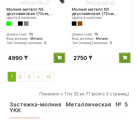
Молния металл N5
Молния металл N5
двухзамковая (70см,
двухзамковая (75см,
Темный никель глянец) YKK
Цвета в наличии:
Никель) YKK
Цвета в наличии:
Длина (см):
70
Длина (см):
75
Вид молнии:
Металл
Вид молнии:
Металл
Тип (номер) молнии:
5
Тип (номер) молнии:
5
4990 ₸
2750 ₸
1
2
3
>
>|
Показано с 1 по 32 из 71 (всего 3 страниц)
Застежка-молния Металлическая №5
YKK