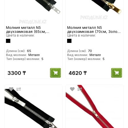
Молния металл N5
Молния металл N5
двухзамковая (65см,
двухзамковая (70см, Золото
Никель) YKK
Цвета в наличии:
глянец) YKK
Цвета в наличии:
Длина (см):
65
Длина (см):
70
Вид молнии:
Металл
Вид молнии:
Металл
Тип (номер) молнии:
5
Тип (номер) молнии:
5
3300 ₸
4620 ₸