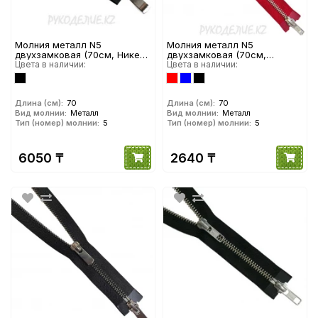
Молния металл N5
Молния металл N5
двухзамковая (70см, Никель
двухзамковая (70см,
глянец) YKK
Цвета в наличии:
Никель) YKK
Цвета в наличии:
Длина (см):
70
Длина (см):
70
Вид молнии:
Металл
Вид молнии:
Металл
Тип (номер) молнии:
5
Тип (номер) молнии:
5
6050 ₸
2640 ₸