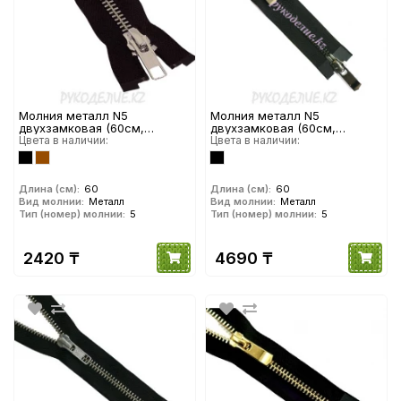
Молния металл N5
Молния металл N5
двухзамковая (60см,
двухзамковая (60см,
Никель) YKK
Цвета в наличии:
Темный никель глянец) YKK
Цвета в наличии:
Длина (см):
60
Длина (см):
60
Вид молнии:
Металл
Вид молнии:
Металл
Тип (номер) молнии:
5
Тип (номер) молнии:
5
2420 ₸
4690 ₸