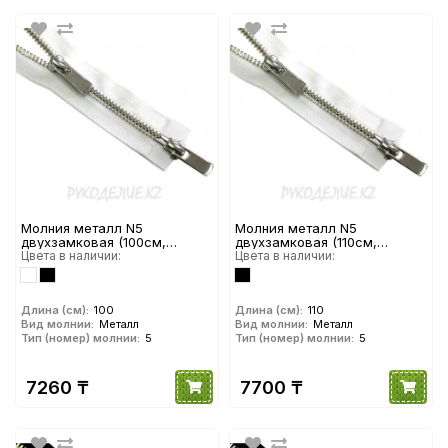
Молния металл N5
Молния металл N5
двухзамковая (100см,
двухзамковая (110см,
Никель глянец) YKK
Цвета в наличии:
Никель глянец) YKK
Цвета в наличии:
Длина (см):
100
Длина (см):
110
Вид молнии:
Металл
Вид молнии:
Металл
Тип (номер) молнии:
5
Тип (номер) молнии:
5
7260 ₸
7700 ₸