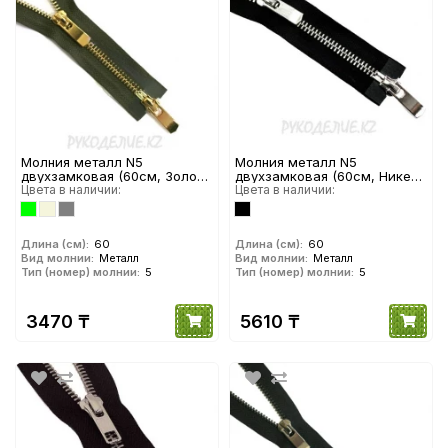
Молния металл N5
Молния металл N5
двухзамковая (60см, Золото
двухзамковая (60см, Никель
глянец) YKK
Цвета в наличии:
глянец) YKK
Цвета в наличии:
Длина (см):
60
Длина (см):
60
Вид молнии:
Металл
Вид молнии:
Металл
Тип (номер) молнии:
5
Тип (номер) молнии:
5
3470 ₸
5610 ₸