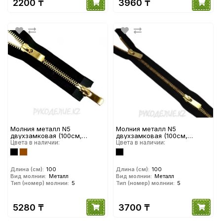
2200 ₸
3960 ₸
Молния металл N5
Молния металл N5
двухзамковая (100см,
двухзамковая (100см,
Золото глянец) YKK
Цвета в наличии:
Золотой матовый) YKK
Цвета в наличии:
Длина (см):
100
Длина (см):
100
Вид молнии:
Металл
Вид молнии:
Металл
Тип (номер) молнии:
5
Тип (номер) молнии:
5
5280 ₸
3700 ₸