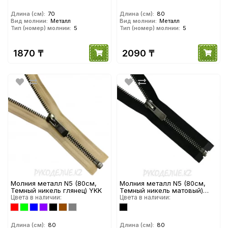
Длина (см):
70
Длина (см):
80
Вид молнии:
Металл
Вид молнии:
Металл
Тип (номер) молнии:
5
Тип (номер) молнии:
5
1870 ₸
2090 ₸
Молния металл N5 (80см,
Молния металл N5 (80см,
Темный никель глянец) YKK
Темный никель матовый)
Цвета в наличии:
YKK
Цвета в наличии:
Длина (см):
80
Длина (см):
80