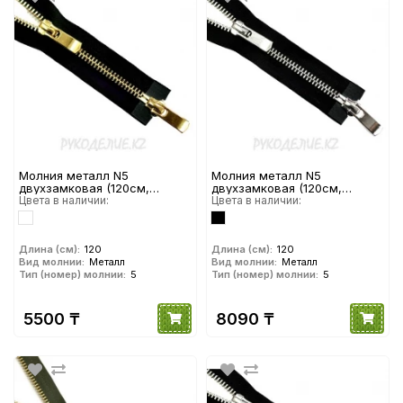
Молния металл N5
Молния металл N5
двухзамковая (120см,
двухзамковая (120см,
Золото глянец) YKK
Цвета в наличии:
Никель глянец) YKK
Цвета в наличии:
Длина (см):
120
Длина (см):
120
Вид молнии:
Металл
Вид молнии:
Металл
Тип (номер) молнии:
5
Тип (номер) молнии:
5
5500 ₸
8090 ₸