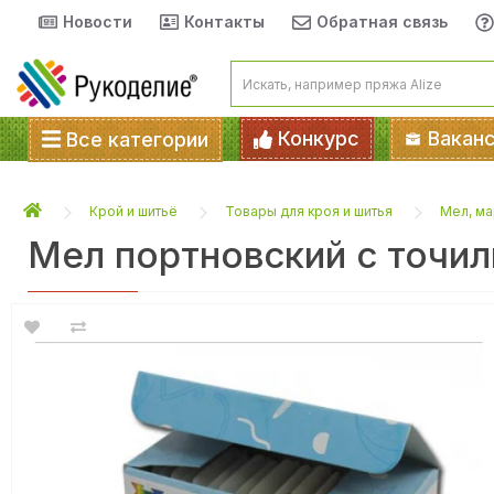
Новости
Контакты
Обратная связь
Конкурс
Вакан
Все категории
Крой и шитьё
Товары для кроя и шитья
Мел, м
Мел портновский с точил