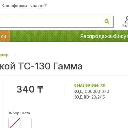
Как оформить заказ?
Каб
сии
Распродажа бижу
аркер
кой ТС-130 Гамма
В НАЛИЧИИ:
39
340 ₸
КОД:
0000031070
КОД RD:
23/2/15
Выбор цвета