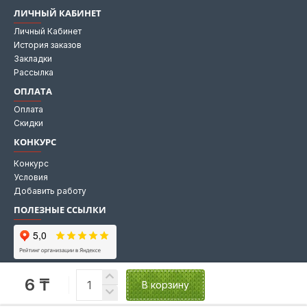
ЛИЧНЫЙ КАБИНЕТ
Личный Кабинет
История заказов
Закладки
Рассылка
ОПЛАТА
Оплата
Скидки
КОНКУРС
Конкурс
Условия
Добавить работу
ПОЛЕЗНЫЕ ССЫЛКИ
Мы на Яндекс картах
6 ₸
Мы в 2GIS
В корзину