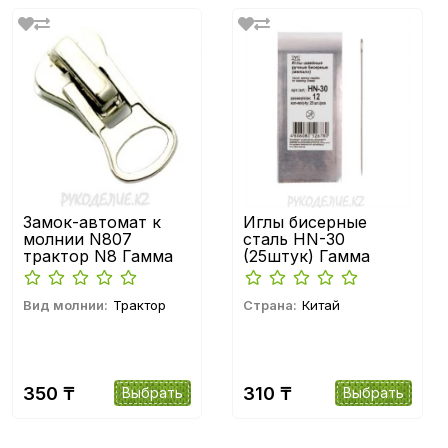
Замок-автомат к
Иглы бисерные
молнии N807
сталь HN-30
трактор N8 Гамма
(25штук) Гамма
Вид молнии:
Трактор
Страна:
Китай
350 ₸
310 ₸
Выбрать
Выбрать