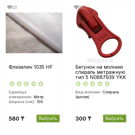
Флизелин 1035 HF
Бегунок на молнию
спираль метражную
тип 5 N0887939 YKK
Единица
Вид молнии:
Спираль
измерения:
Метр
(витая)
Ширина (см):
105
580 ₸
300 ₸
Выбрать
Выбрать