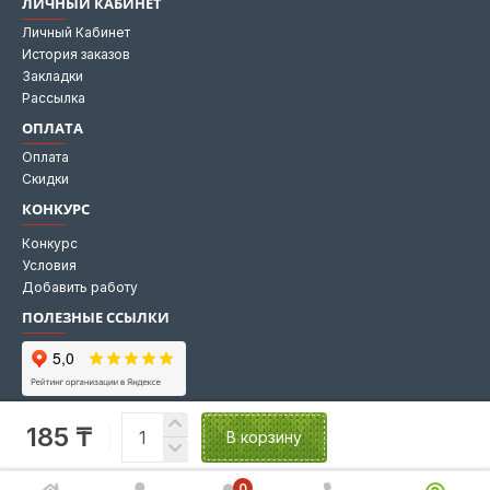
ЛИЧНЫЙ КАБИНЕТ
Личный Кабинет
История заказов
Закладки
Рассылка
ОПЛАТА
Оплата
Скидки
КОНКУРС
Конкурс
Условия
Добавить работу
ПОЛЕЗНЫЕ ССЫЛКИ
Мы на Яндекс картах
185 ₸
Мы в 2GIS
В корзину
0