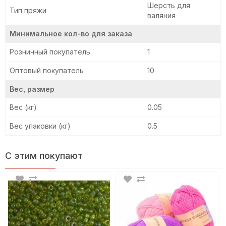
Шерсть для
Тип пряжи
валяния
106
184
024
125
Минимальное кол-во для заказа
Розничный покупатель
1
Оптовый покупатель
10
145
199
018
022
Вес, размер
Вес (кг)
0.05
139
140
173
009
Вес упаковки (кг)
0.5
С этим покупают
019
059
132
003
001
005
006
007