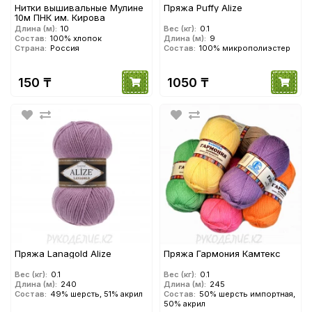
091
Нитки вышивальные Мулине
Пряжа Puffy Alize
10м ПНК им. Кирова
Длина (м):
10
Вес (кг):
0.1
Состав:
100% хлопок
Длина (м):
9
Страна:
Россия
Состав:
100% микрополиэстер
150 ₸
1050 ₸
Пряжа Lanagold Alize
Пряжа Гармония Камтекс
Вес (кг):
0.1
Вес (кг):
0.1
Длина (м):
240
Длина (м):
245
Состав:
49% шерсть, 51% акрил
Состав:
50% шерсть импортная,
50% акрил