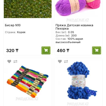
113
175
231
063
Бисер N10
Пряжа Детская новинка
Пехорка
Страна:
Корея
Вес (кг):
0.05
Длина (м):
200
Состав:
100% акрил
101
137
160
168
высокообъемный
320 ₸
460 ₸
169
058
072
174
080
205
047
088