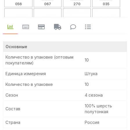
056
067
270
035
051
068
030
031
Основные
Количество в упаковке (оптовым
10
покупателям)
033
099
027
041
Единица измерения
Штука
Количество в упаковке
10
044
107
110
114
Сезон
4 сезона
100% шерсть
Состав
полутонкая
130
189
236
015
Страна
Россия