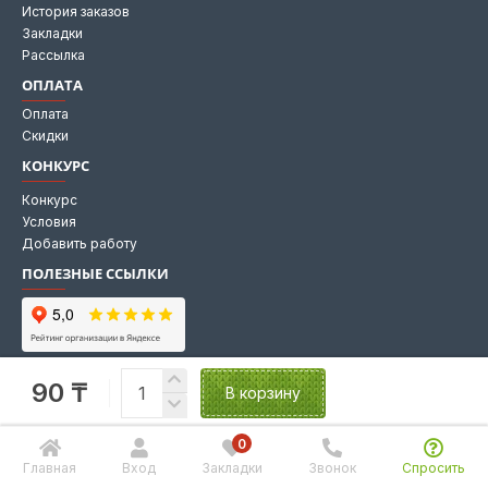
История заказов
Закладки
Рассылка
ОПЛАТА
Оплата
Скидки
КОНКУРС
Конкурс
Условия
Добавить работу
ПОЛЕЗНЫЕ ССЫЛКИ
Мы на Яндекс картах
90 ₸
Мы в 2GIS
В корзину
0
Главная
Вход
Закладки
Звонок
Спросить