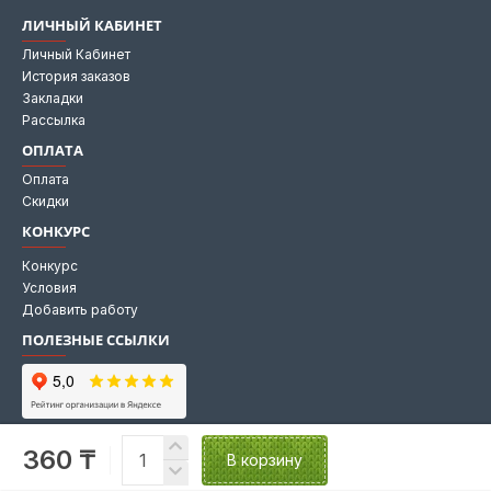
ЛИЧНЫЙ КАБИНЕТ
Личный Кабинет
История заказов
Закладки
Рассылка
ОПЛАТА
Оплата
Скидки
КОНКУРС
Конкурс
Условия
Добавить работу
ПОЛЕЗНЫЕ ССЫЛКИ
Мы на Яндекс картах
360 ₸
Мы в 2GIS
В корзину