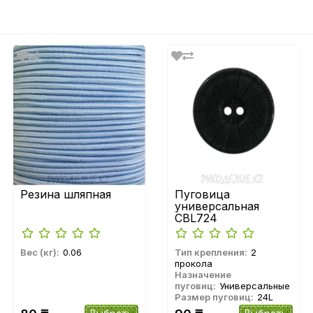
Резина шляпная
Пуговица
универсальная
CBL724
Вес (кг):
0.06
Тип крепления:
2
прокола
Назначение
пуговиц:
Универсальные
Размер пуговиц:
24L
(15мм), 32L (20мм), 36L