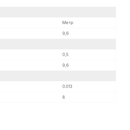
Метр
9,6
0,5
9,6
0.013
8