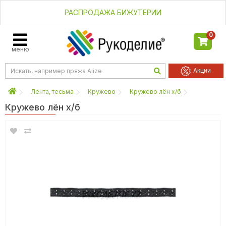
РАСПРОДАЖА БИЖУТЕРИИ
0
меню
Акции
Лента, тесьма
Кружево
Кружево лён х/б
Кружево лён х/б