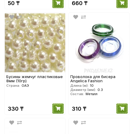
50 ₸
660 ₸
Бусины жемчуг пластиковые
Проволока для бисера
8мм (10гр)
Angelica Fashion
Страна:
ОАЭ
Длина (м):
10
Диаметр (мм):
0.3
Состав:
Металл
330 ₸
310 ₸