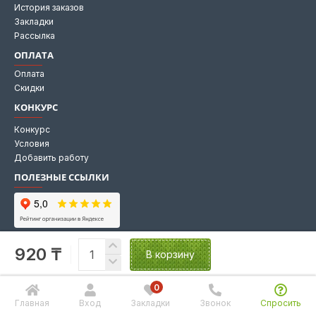
История заказов
Закладки
Рассылка
ОПЛАТА
Оплата
Скидки
КОНКУРС
Конкурс
Условия
Добавить работу
ПОЛЕЗНЫЕ ССЫЛКИ
Мы на Яндекс картах
920 ₸
Мы в 2GIS
В корзину
0
Главная
Вход
Закладки
Звонок
Спросить