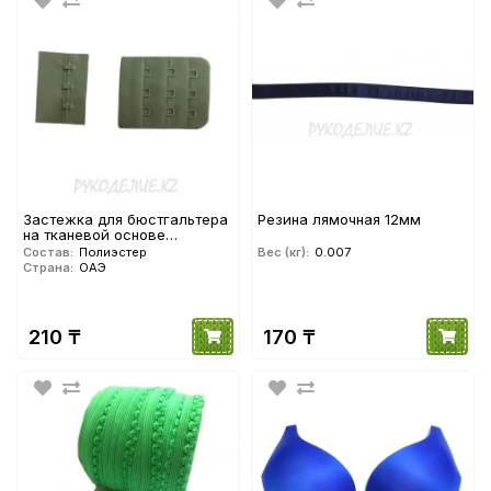
Застежка для бюстгальтера
Резина лямочная 12мм
на тканевой основе
(40*50мм) в 3*3 ряда
Состав:
Полиэстер
Вес (кг):
0.007
Angelica Fashion
Страна:
ОАЭ
210 ₸
170 ₸