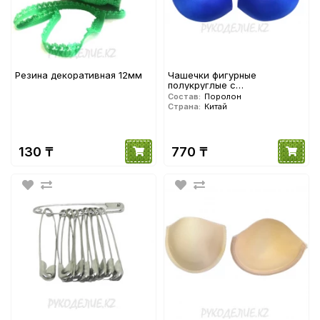
Резина декоративная 12мм
Чашечки фигурные
полукруглые с
наполнителем, объем 75
Состав:
Поролон
Angelica Fashion
Страна:
Китай
130 ₸
770 ₸