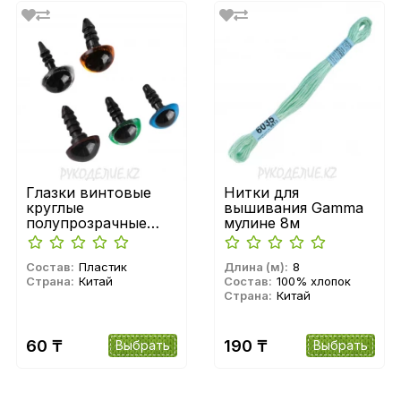
Глазки винтовые
Нитки для
круглые
вышивания Gamma
полупрозрачные
мулине 8м
12мм
Состав:
Пластик
Длина (м):
8
Страна:
Китай
Состав:
100% хлопок
Страна:
Китай
60 ₸
190 ₸
Выбрать
Выбрать