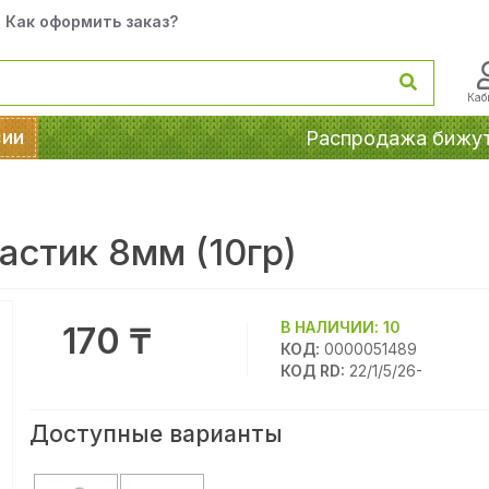
Как оформить заказ?
Каб
сии
Распродажа бижу
стик 8мм (10гр)
В НАЛИЧИИ:
10
170 ₸
КОД:
0000051489
КОД RD:
22/1/5/26-
Доступные варианты