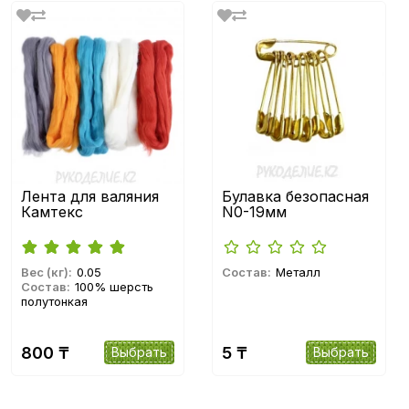
Лента для валяния
Булавка безопасная
Камтекс
N0-19мм
Вес (кг):
0.05
Состав:
Металл
Состав:
100% шерсть
полутонкая
800 ₸
5 ₸
Выбрать
Выбрать