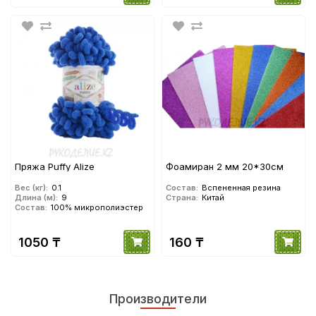
Пряжа Puffy Alize
Фоамиран 2 мм 20*30см
Вес (кг):
0.1
Состав:
Вспененная резина
Длина (м):
9
Страна:
Китай
Состав:
100% микрополиэстер
1050 ₸
160 ₸
Производители