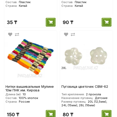
Состав:
Пластик
Состав:
Пластик
Страна:
Китай
Страна:
Китай
35 ₸
90 ₸
Нитки вышивальные Мулине
Пуговица цветочек CBM-62
10м ПНК им. Кирова
Длина (м):
10
Тип крепления:
2 прокола
Состав:
100% хлопок
Назначение пуговиц:
Детские
Страна:
Россия
Размер пуговиц:
20L (12,5мм),
24L (15мм), 28L (18мм)
150 ₸
80 ₸